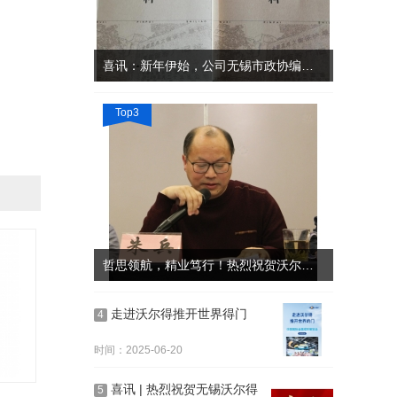
喜讯：新年伊始，公司无锡市政协编写的《无锡品牌史料》
Top3
哲思领航，精业笃行！热烈祝贺沃尔得精密董事长连任无锡市哲学学会会长
走进沃尔得推开世界得门
4
时间：2025-06-20
喜讯 | 热烈祝贺无锡沃尔得
5