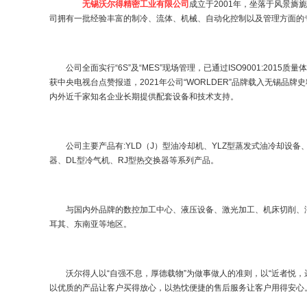
无锡沃尔得精密工业有限公司
成立于
2001
年，坐落于风景旖旎
司拥有一批经验丰富的制冷、流体、机械、自动
化
控制以及管理方面的
公司全面实行
“6S”
及
“MES”
现场管理，已通过
ISO9001:2015
质量体
获中央电视台点赞报道，
2021
年公司
“WORLDER”
品牌载入无锡品牌史
内外近千家知名企业长期提供配套设备和技术支持。
公司主要产品有
:YL
D
（
J
）
型油冷却机、
YLZ
型蒸发式油冷却设备
器、
DL
型冷气机
、RJ
型热交换器等
系列产品
。
与国内外品牌的数控加工中心、液压设备、激光加工、机床切削、
耳其、东南亚等地区。
沃尔得人
以
“自强不息，厚德载物”为做事做人的准则，
以
“近者悦
以优质的产品让客户买得放心，以
热忱
便捷的售后服务
让
客户用得安心