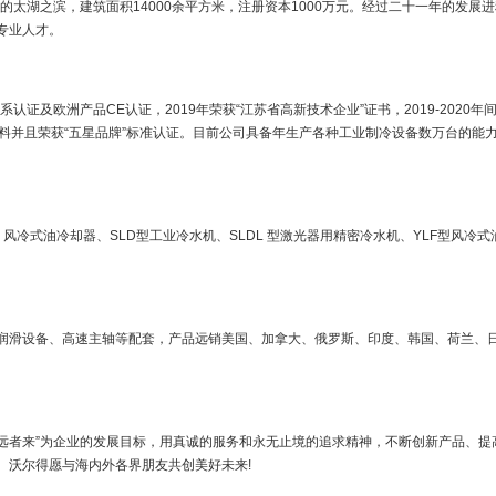
的太湖之滨，建筑面积
14000
余平方米，注册资本
1000
万元。经过
二十一
年的发展进
专业人才。
系认证及欧洲产品
CE
认证，
2019
年荣获
“
江苏省高新技术企业
”
证书，
2019-2020
年
料并且荣获
“
五星品牌
”
标准认证。目前公司具备年生产各种工业制冷设备数万台的能
、
风冷式油冷却器、
SLD型
工业冷水机、
SLDL
型激光器用精密冷水机、
YLF
型风冷式
润滑设备、高
速
主轴等配套，产品远销美国、加拿大、俄罗斯、印度、韩国、荷兰、
，远者来”为企业的发展目标，用真诚的
服务和永无止境的追求精神，不断创新产品、提
。
沃尔得
愿与海内外各界朋友共创美好未来
!