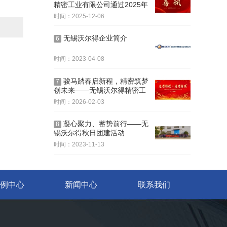
精密工业有限公司通过2025年
省级“专精特新”审核，持续深
时间：2025-12-06
耕创新之路！
无锡沃尔得企业简介
6
时间：2023-04-08
骏马踏春启新程，精密筑梦
7
创未来——无锡沃尔得精密工
业2026年年会暨总结表彰大会
时间：2026-02-03
圆满落幕！
凝心聚力、蓄势前行——无
8
锡沃尔得秋日团建活动
时间：2023-11-13
例中心
新闻中心
联系我们