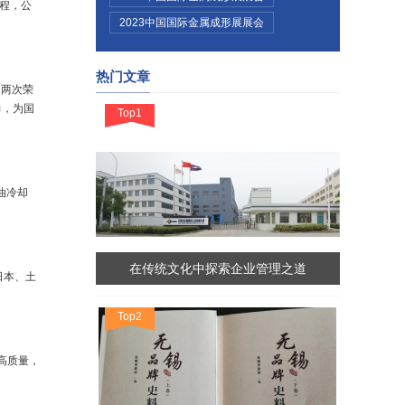
程，公
2023中国国际金属成形展展会
热门文章
间两次荣
力，为国
Top1
油冷却
在传统文化中探索企业管理之道
日本、土
Top2
高质量，