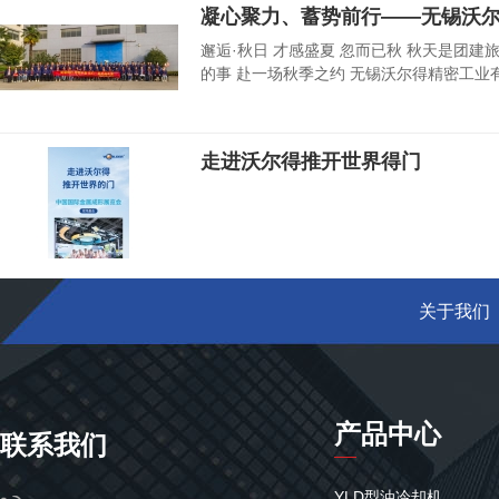
凝心聚力、蓄势前行——无锡沃
邂逅·秋日 才感盛夏 忽而已秋 秋天是团建
的事 赴一场秋季之约 无锡沃尔得精密工业
走进沃尔得推开世界得门
关于我们
产品中心
联系我们
YLD型油冷却机